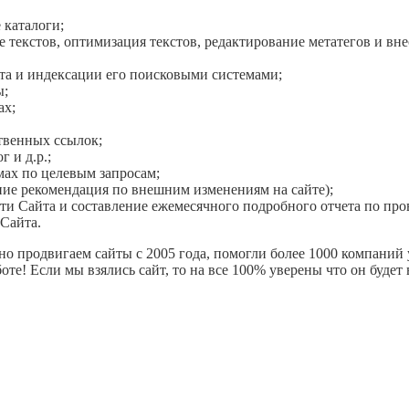
 каталоги;
текстов, оптимизация текстов, редактирование метатегов и вн
та и индексации его поисковыми системами;
ы;
ах;
твенных ссылок;
 и д.р.;
ах по целевым запросам;
ние рекомендация по внешним изменениям на сайте);
и Сайта и составление ежемесячного подробного отчета по про
Сайта.
о продвигаем сайты с 2005 года, помогли более 1000 компаний у
те! Если мы взялись сайт, то на все 100% уверены что он будет 