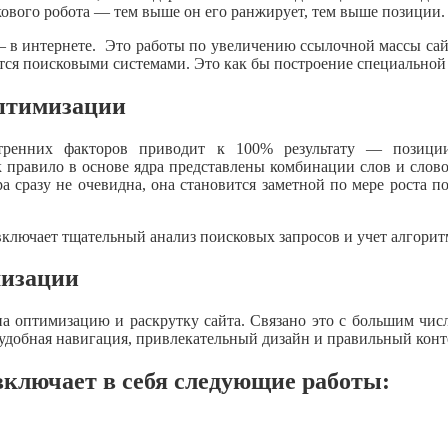
кового робота — тем выше он его ранжирует, тем выше позиции.
 в интернете. Это работы по увеличению ссылочной массы сайт
ится поисковыми системами. Это как бы построение специальной
птимизации
енних факторов приводит к 100% результату — позиции 
к правило в основе ядра представлены комбинации слов и слов
 сразу не очевидна, она становится заметной по мере роста п
 включает тщательный анализ поисковых запросов и учет алгори
мизации
 на оптимизацию и раскрутку сайта. Связано это с большим чи
, удобная навигация, привлекательный дизайн и правильный конт
ключает в себя следующие работы: