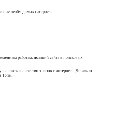
есение необходимых настроек;
веденным работам, позиций сайта в поисковых
величить количество заказов с интернета. Детально
в Топе.