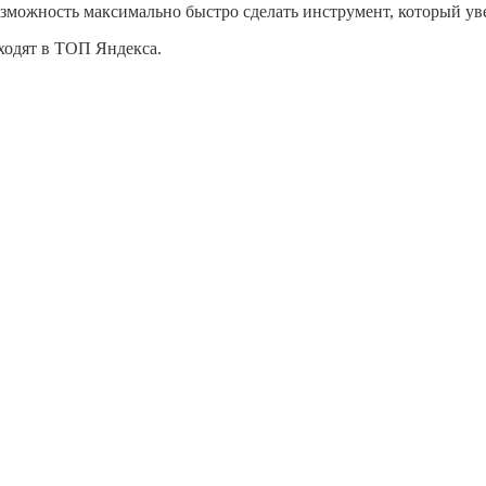
озможность максимально быстро сделать инструмент, который ув
ходят в ТОП Яндекса.
машин
магазин производство дорожных знаков
ва тепловоза
ирования деревянных домов
естниц в Ярославле